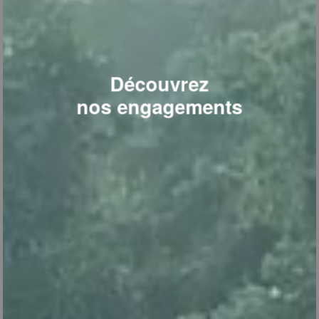
Découvrez
nos engagements