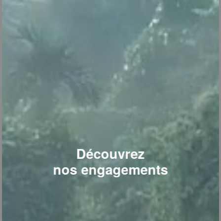
Découvrez
V28
centrale vapeur
nos engagements