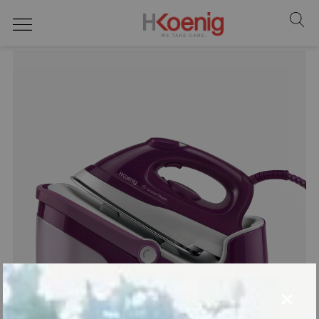
centrales vapeur
×