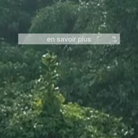
en savoir plus
K
ier
ro