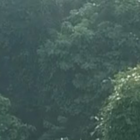
ier
robot