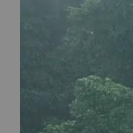
KM124
robot pâtiss