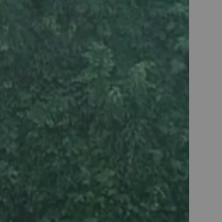
M80 ROUGE
bot pâtissier