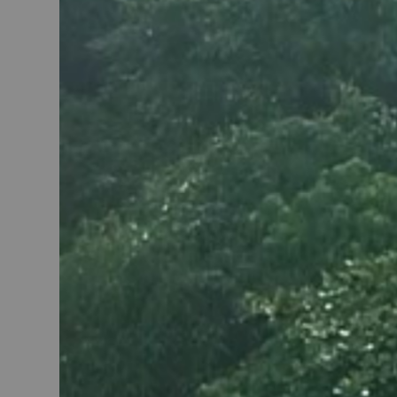
KM80
robot pâtiss