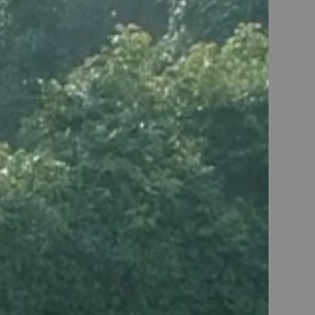
KM128
 pâtissier métal