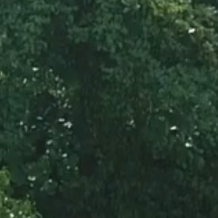
sier multifonction
kit machine à pâtes pou