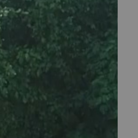
KM3
r robot pâtissier KM120, KM124, …