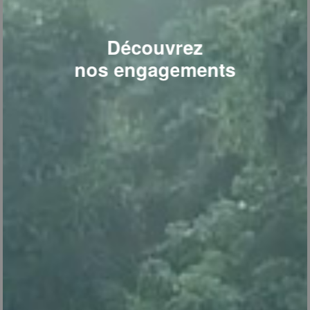
Découvrez
nos engagements