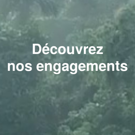
Découvrez
nos engagements