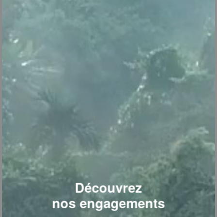
Découvrez
nos engagements